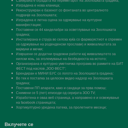
Санирана е оградата на периметарот на Зоолошката градина;
Изградена е нова кланица;
Реконструиран е базенот со фонтаната во централното
подрачје на Зоолошката;
Изградена е летна сцена за одржување на културни
манифестации;
Поставени се 44 канделабри за осветлување на Зоолошката
градина;
Инсталирана е струја во селска куќа со фарма(истиот е спремен
за одржување на роденденски прослави) и живеалиштата за
мајмуни и мечки;
Извршени се додатни градежни работи кај живеалиштето за
нилски коњ, за зголемување на безбедноста на истото;
Организирана е културно уметничка програма во рамките на БИТ
ФЕСТ под наслов „ЗОО ФЕСТ“;
Брендиран е МИНИ БУС со логото на Зоолошката градина;
Во тек е постапка за целосен видео надзор на Зоолошката
градина;
Поставени ПП апарати, како и сандаци за прва помош;
Снимени се 5 (пет) епизоди од серијата ЗОО ТV;
Изработена е оваа веб страница, а направено е и освежување
на facebook страницата;
Хортикултурно уредена патека, за пролетните месеци;
Вклучете се