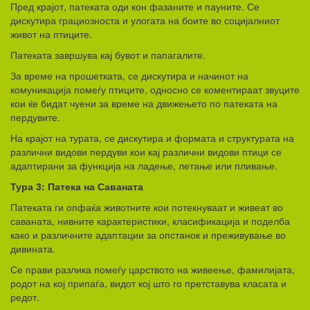
Пред крајот, патеката оди кон фазаните и пауните. Се
дискутира грациозноста и улогата на боите во социјалниот
живот на птиците.
Патеката завршува кај бувот и папагалите.
За време на прошетката, се дискутира и начинот на
комуникација помеѓу птиците, односно се коментираат звуците
кои ќе бидат чуени за време на движењето по патеката на
пердувите.
На крајот на турата, се дискутира и формата и структурата на
различни видови пердуви кои кај различни видови птици се
адаптирани за функција на ладење, летање или пливање.
Тура 3: Патека на Саваната
Патеката ги опфаќа животните кои потекнуваат и живеат во
саваната, нивните карактеристики, класификација и поделба
како и различните адаптации за опстанок и преживување во
дивината.
Се прави разлика помеѓу царството на живеење, фамилијата,
родот на кој припаѓа, видот кој што го претставува класата и
редот.