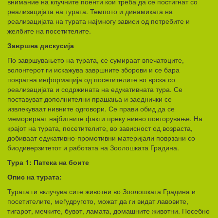
внимание на клучните поенти кои треба да се постигнат со
реализацијата на турата. Темпото и динамиката на
реализацијата на турата најмногу зависи од потребите и
желбите на посетителите.
Завршна дискусија
По завршувањето на турата, се сумираат впечатоците,
волонтерот ги искажува завршните зборови и се бара
повратна информација од посетителите во врска со
реализацијата и содржината на едукативната тура. Се
поставуват дополнителни прашања и заеднички се
извлекуваат нивните одговори. Се прави обид да се
меморираат најбитните факти преку нивно повторување. На
крајот на турата, посетителите, во зависност од возраста,
добиваат едукативно-промотивни материјали поврзани со
биодиверзитетот и работата на Зоолошката Градина.
Тура 1: Патека на боите
Опис на турата:
Турата ги вклучува сите животни во Зоолошката Градина и
посетителите, меѓудругото, можат да ги видат лавовите,
тигарот, мечките, бувот, ламата, домашните животни. Посебно