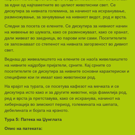
за едни од најпаметните во целиот животиснки свет. Се
дискутира за нивната големина, за начинот на исхранување,
размножување, за зачувување на нивниот видот, род и врста.
Следни за посета се елените. Се дискутира за нивниот начин
на живеење во шумата, како се размножуваат, како се хранат,
дали живеат во заедница, во парови или сами. Посетителите
се запознаваат со степенот на нивната загорзеност во дивиот
свет.
Веднаш до живеалиштето на елените се наоѓа живелаиштето
на нивните најдобри пријатели, срните. Кај срните со
посетителите се дискутира за нивните основни карактериски и
специфики кои ги имаат како животински род.
На крајот на турата, се посетува кафезот на мечката и се
дискутира исто како и за другите животни, која фамилија род,
ред и врста ја претставува, како се исхранува, начинот на
хибернација во зимскиот период, големината на шепата,
дебелината и бојата на крзното.
Тура 5: Патека на Џунглата
Опис на патеката: