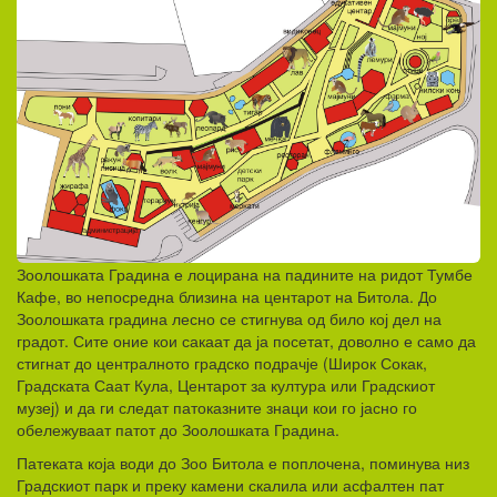
Зоолошката Градина е лоцирана на падините на ридот Тумбе
Кафе, во непосредна близина на центарот на Битола. До
Зоолошката градина лесно се стигнува од било кој дел на
градот. Сите оние кои сакаат да ја посетат, доволно е само да
стигнат до централното градско подрачје (Широк Сокак,
Градската Саат Кула, Центарот за култура или Градскиот
музеј) и да ги следат патоказните знаци кои го јасно го
обележуваат патот до Зоолошката Градина.
Патеката која води до Зоо Битола е поплочена, поминува низ
Градскиот парк и преку камени скалила или асфалтен пат