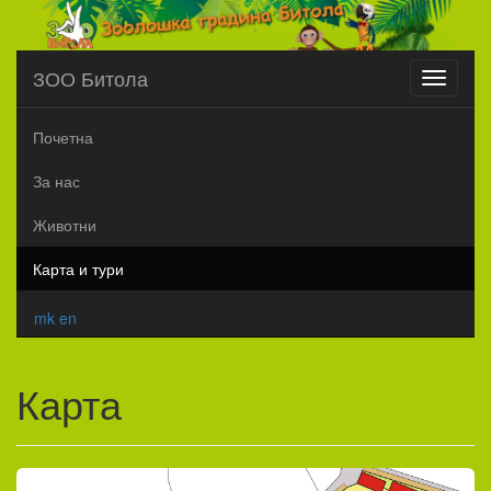
ЗОО Битола
Toggle
navigati
Почетна
За нас
Животни
Карта и тури
mk
en
Карта