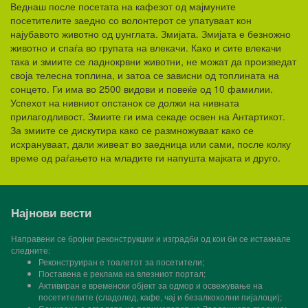
Веднаш после посетата на кафезот од мајмуните
посетителите заедно со волонтерот се упатуваат кон
најубавото животно од џунглата. Змијата. Змијата е безножно
животно и спаѓа во групата на влекачи. Како и сите влекачи
така и змиите се ладнокрвни животни, не можат да произведат
своја телесна топлина, и затоа се зависни од топлината на
сонцето. Ги има во 2500 видови и повеќе од 10 фамилии.
Успехот на нивниот опстанок се должи на нивната
прилагодливост. Змиите ги има секаде освен на Антартикот.
За змиите се дискутира како се размножуваат како се
исхрануваат, дали живеат во заедница или сами, после колку
време од раѓањето на младите ги напушта мајката и друго.
Најнови вести
Направени се бројни реконструкции и изградби од кои би се истакнале
следните:
Реконструиран е тоалетот за посетители;
Поставена е реклама на влезниот портал;
Активиран е временски објект за одмор и освежување на
посетителите (сладолед, кафе, чај и безалкохолни пијалоци);