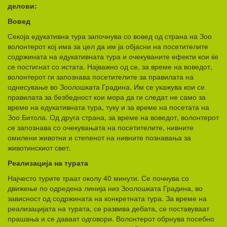
делови:
Вовед
Секоја едукативна тура започнува со вовед од страна на Зоо
волонтерот кој има за цел да им ја објасни на посетителите
содржината на едукативната тура и очекуваните ефекти кои ќе
се постигнат со истата. Најважно од се, за време на воведот,
волонтерот ги запознава посетителите за правилата на
однесување во Зоолошката Градина. Им се укажува кои се
правилата за безбедност кои мора да ги следат не само за
време на едукативната тура, туку и за време на посетата на
Зоо Битола. Од друга страна, за време на воведот, волонтерот
се запознава со очекувањата на посетителите, нивните
омилени животни и степенот на нивните познавања за
животинскиот свет.
Реализација на турата
Најчесто турите траат околу 40 минути. Се почнува со
движење по одредена линија низ Зоолошката Градина, во
зависност од содржината на конкретната тура. За време на
реализацијата на турата, се развива дебата, се поставуваат
прашања и се даваат одговори. Волонтерот обрнува посебно