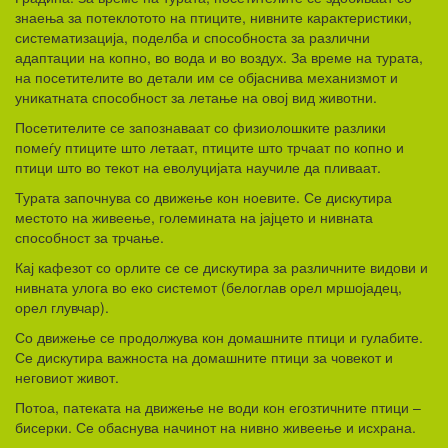
знаења за потеклотото на птиците, нивните карактеристики,
систематизација, поделба и способноста за различни
адаптации на копно, во вода и во воздух. За време на турата,
на посетителите во детали им се објаснива механизмот и
уникатната способност за летање на овој вид животни.
Посетителите се запознаваат со физиолошките разлики
помеѓу птиците што летаат, птиците што трчаат по копно и
птици што во текот на еволуцијата научиле да пливаат.
Турата започнува со движење кон ноевите. Се дискутира
местото на живеење, големината на јајцето и нивната
способност за трчање.
Кај кафезот со орлите се се дискутира за различните видови и
нивната улога во еко системот (белоглав орел мршојадец,
орел глувчар).
Со движење се продолжува кон домашните птици и гулабите.
Се дискутира важноста на домашните птици за човекот и
неговиот живот.
Потоа, патеката на движење не води кон егозтичните птици –
бисерки. Се обаснува начинот на нивно живеење и исхрана.