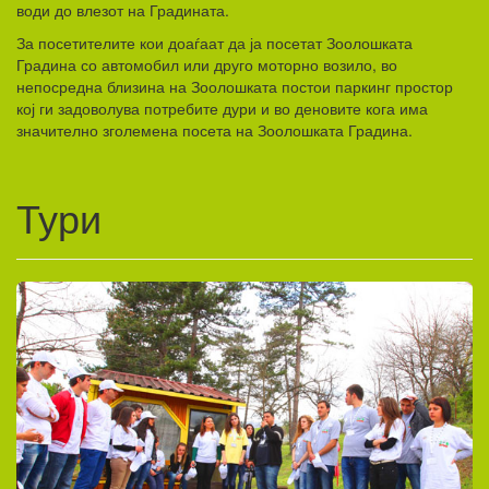
води до влезот на Градината.
За посетителите кои доаѓаат да ја посетат Зоолошката
Градина со автомобил или друго моторно возило, во
непосредна близина на Зоолошката постои паркинг простор
кој ги задоволува потребите дури и во деновите кога има
значително зголемена посета на Зоолошката Градина.
Тури