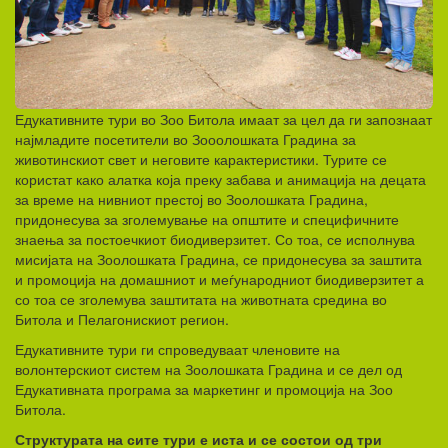
Едукативните тури во Зоо Битола имаат за цел да ги запознаат
најмладите посетители во Зооолошката Градина за
животинскиот свет и неговите карактеристики. Турите се
користат како алатка која преку забава и анимација на децата
за време на нивниот престој во Зоолошката Градина,
придонесува за зголемување на општите и специфичните
знаења за постоечкиот биодиверзитет. Со тоа, се исполнува
мисијата на Зоолошката Градина, се придонесува за заштита
и промоција на домашниот и меѓународниот биодиверзитет а
со тоа се зголемува заштитата на животната средина во
Битола и Пелагонискиот регион.
Едукативните тури ги спроведуваат членовите на
волонтерскиот систем на Зоолошката Градина и се дел од
Едукативната програма за маркетинг и промоција на Зоо
Битола.
Структурата на сите тури е иста и се состои од три