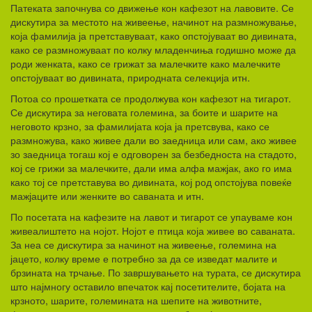
Патеката започнува со движење кон кафезот на лавовите. Се
дискутира за местото на живеење, начинот на размножување,
која фамилија ја претставуваат, како опстојуваат во дивината,
како се размножуваат по колку младенчиња годишно може да
роди женката, како се грижат за малечките како малечките
опстојуваат во дивината, природната селекција итн.
Потоа со прошетката се продолжува кон кафезот на тигарот.
Се дискутира за неговата големина, за боите и шарите на
неговото крзно, за фамилијата која ја претсвува, како се
размножува, како живее дали во заедница или сам, ако живее
зо заедница тогаш кој е одговорен за безбедноста на стадото,
кој се грижи за малечките, дали има алфа мажјак, ако го има
како тој се претставува во дивината, кој род опстојува повеќе
мажјаците или женките во саваната и итн.
По посетата на кафезите на лавот и тигарот се упауваме кон
живеалиштето на нојот. Нојот е птица која живее во саваната.
За неа се дискутира за начинот на живеење, големина на
јацето, колку време е потребно за да се изведат малите и
брзината на трчање. По завршувањето на турата, се дискутира
што најмногу оставило впечаток кај посетителите, бојата на
крзното, шарите, големината на шепите на животните,