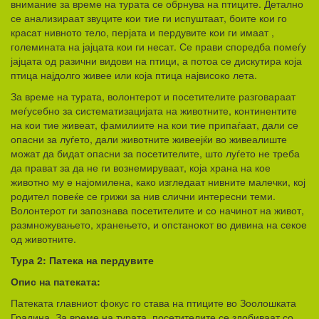
внимание за време на турата се обрнува на птиците. Детално
се анализираат звуците кои тие ги испуштаат, боите кои го
красат нивното тело, перјата и пердувите кои ги имаат ,
големината на јајцата кои ги несат. Се прави споредба помеѓу
јајцата од разични видови на птици, а потоа се дискутира која
птица најдолго живее или која птица највисоко лета.
За време на турата, волонтерот и посетителите разговараат
меѓусебно за систематизацијата на животните, континентите
на кои тие живеат, фамилиите на кои тие припаѓаат, дали се
опасни за луѓето, дали животните живеејќи во живеалиште
можат да бидат опасни за посетителите, што луѓето не треба
да прават за да не ги вознемируваат, која храна на кое
животно му е најомилена, како изгледаат нивните малечки, кој
родител повеќе се грижи за нив слични интересни теми.
Волонтерот ги запознава посетителите и со начинот на живот,
размножувањето, хранењето, и опстанокот во дивина на секое
од животните.
Тура 2: Патека на пердувите
Опис на патеката:
Патеката главниот фокус го става на птиците во Зоолошката
Градина. За време на турата, посетителите се здобиваат со