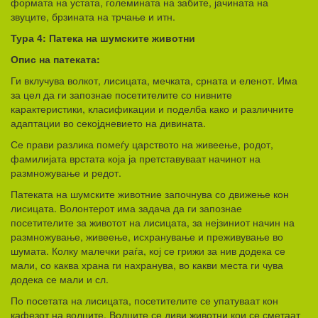
формата на устата, големината на забите, јачината на
звуците, брзината на трчање и итн.
Тура 4: Патека на шумските животни
Опис на патеката:
Ги вклучува волкот, лисицата, мечката, срната и еленот. Има
за цел да ги запознае посетителите со нивните
карактеристики, класификации и поделба како и различните
адаптации во секојдневието на дивината.
Се прави разлика помеѓу царството на живеење, родот,
фамилијата врстата која ја претставуваат начинот на
размножување и редот.
Патеката на шумските животние започнува со движење кон
лисицата. Волонтерот има задача да ги запознае
посетителите за животот на лисицата, за нејзиниот начин на
размножување, живеење, исхранување и преживување во
шумата. Колку малечки раѓа, кој се грижи за нив додека се
мали, со каква храна ги нахранува, во какви места ги чува
додека се мали и сл.
По посетата на лисицата, посетителите се упатуваат кон
кафезот на волците. Волците се диви животни кои се сметаат