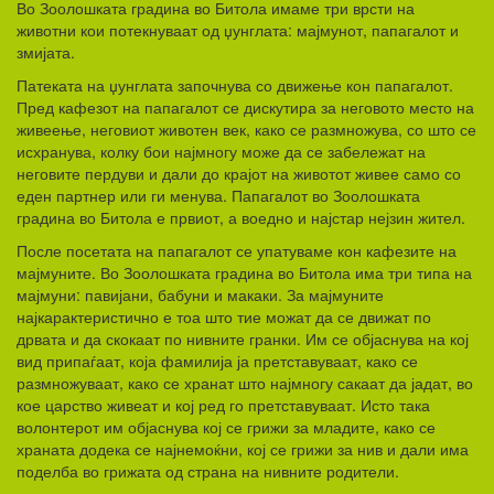
Во Зоолошката градина во Битола имаме три врсти на
животни кои потекнуваат од џунглата: мајмунот, папагалот и
змијата.
Патеката на џунглата започнува со движење кон папагалот.
Пред кафезот на папагалот се дискутира за неговото место на
живеење, неговиот животен век, како се размножува, со што се
исхранува, колку бои најмногу може да се забележат на
неговите пердуви и дали до крајот на животот живее само со
еден партнер или ги менува. Папагалот во Зоолошката
градина во Битола е првиот, а воедно и најстар нејзин жител.
После посетата на папагалот се упатуваме кон кафезите на
мајмуните. Во Зоолошката градина во Битола има три типа на
мајмуни: павијани, бабуни и макаки. За мајмуните
најкарактеристично е тоа што тие можат да се движат по
дрвата и да скокаат по нивните гранки. Им се објаснува на кој
вид припаѓаат, која фамилија ја претставуваат, како се
размножуваат, како се хранат што најмногу сакаат да јадат, во
кое царство живеат и кој ред го претставуваат. Исто така
волонтерот им објаснува кој се грижи за младите, како се
храната додека се најнемоќни, кој се грижи за нив и дали има
поделба во грижата од страна на нивните родители.